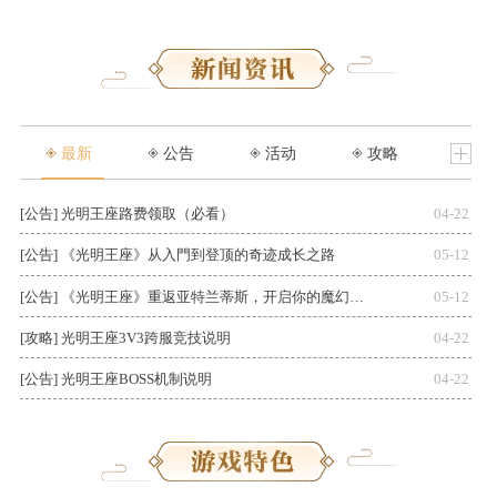
最新
公告
活动
攻略
[公告] 光明王座路费领取（必看）
04-22
[公
[公告] 《光明王座》从入門到登顶的奇迹成长之路
05-12
[
[公告] 《光明王座》重返亚特兰蒂斯，开启你的魔幻奇迹征途
05-12
[攻略] 光明王座3V3跨服竞技说明
04-22
[公
[公告] 光明王座BOSS机制说明
04-22