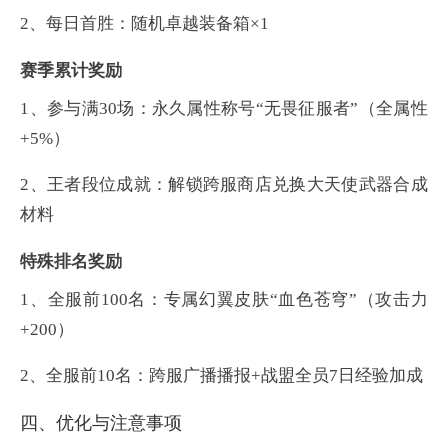
2、
每日首胜：随机卓越装备箱×1
赛季累计奖励
1、
参与满30场：永久属性称号“无畏征服者”（全属性
+5%）
2、
王者段位成就：解锁跨服商店兑换大天使武器合成
材料‌
特殊排名奖励
1、全服前100名：专属幻翼皮肤“血色苍穹”（攻击力
+200）
2、全服前10名：跨服广播播报+战盟全员7日经验加成‌
四、优化与注意事项